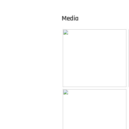
Eigendomssituatie
Perceel
Media
Omvang