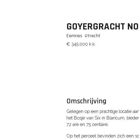
GOYERGRACHT N
Eemnes
Utrecht
€ 345.000
k.k.
Omschrijving
Gelegen op een prachtige locatie a
het Bosje van Six in Blaricum, biede
72 are en 75 centiare.
Op het perceel bevinden zich een s