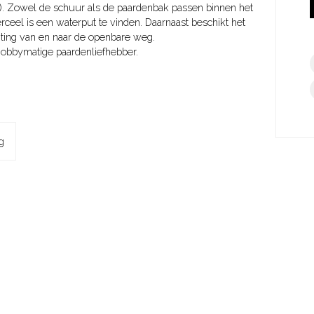
). Zowel de schuur als de paardenbak passen binnen het
ceel is een waterput te vinden. Daarnaast beschikt het
iting van en naar de openbare weg.
hobbymatige paardenliefhebber.
of gebruik geleverd in de staat zoals deze zich bevinden
g
opovereenkomst.
de staat zoals deze verkeren bij het sluiten van de
de afspraken zoals deze in de tussen partijen op te
rden vastgelegd.
nroerende zaak verontreiniging bevat die ten nadele
isch) of die heeft geleid of zou kunnen leiden tot een
nroerende zaak dan wel het nemen van andere