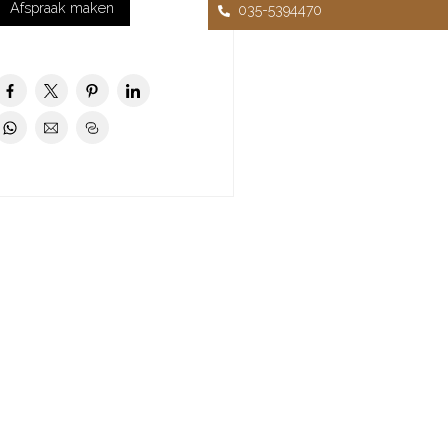
Afspraak maken
035-5394470