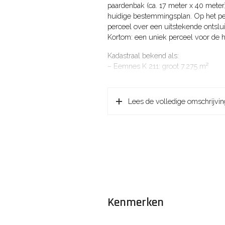
paardenbak (ca. 17 meter x 40 meter
huidige bestemmingsplan. Op het per
perceel over een uitstekende ontslu
Kortom: een uniek perceel voor de 
Kadastraal bekend als:
– Eemnes K 211: groot 7.275 m²
Oplevering:
Het perceel wordt vrij van pacht en/
Lees de volledige omschrijvin
ten tijde van het sluiten van de ko
Aanvaarding:
Koper zal het perceel aanvaarden in 
koopovereenkomst, alsmede conform 
maken koopovereenkomst zullen wo
Verontreiniging:
Het is verkoper niet bekend dat de o
strekt van het normale gebruik (agrar
Kenmerken
verplichting tot schoning van de o
maatregelen.