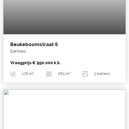
Beukeboomstraat
6
Eemnes
Vraagprijs
€ 950.000
k.k.
176 m²
285 m²
5 kamers