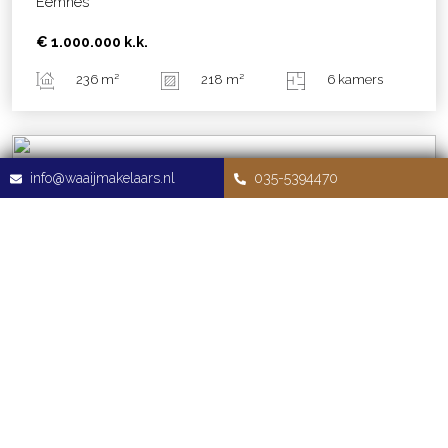
Eemnes
€ 1.000.000
k.k.
236 m²
218 m²
6 kamers
info@waaijmakelaars.nl
035-5394470