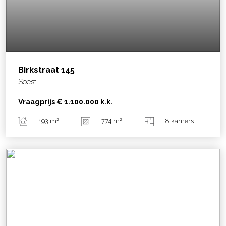
Birkstraat
145
Soest
Vraagprijs
€ 1.100.000
k.k.
193 m²
774 m²
8 kamers