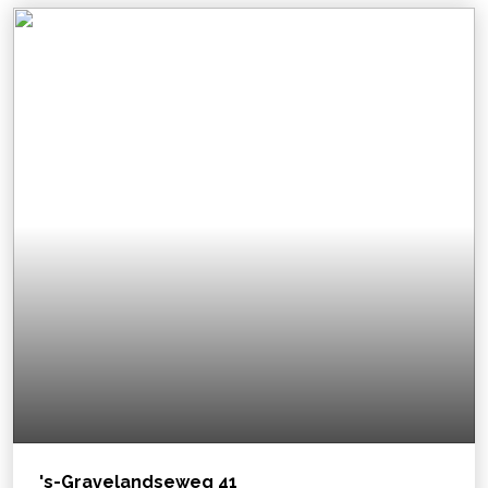
's-Gravelandseweg
41