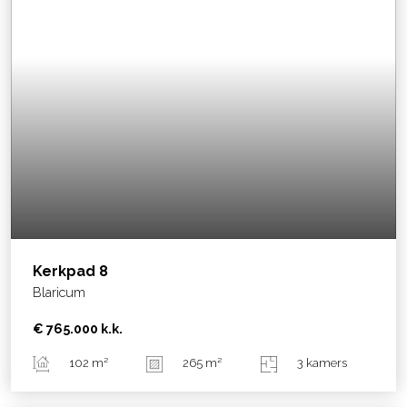
Kerkpad
8
Blaricum
€ 765.000
k.k.
102 m²
265 m²
3 kamers