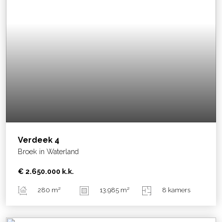
Verdeek
4
Broek in Waterland
€ 2.650.000
k.k.
280 m²
13.985 m²
8 kamers