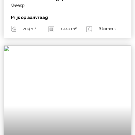
Weesp
Prijs op aanvraag
204 m²
1.440 m²
6 kamers