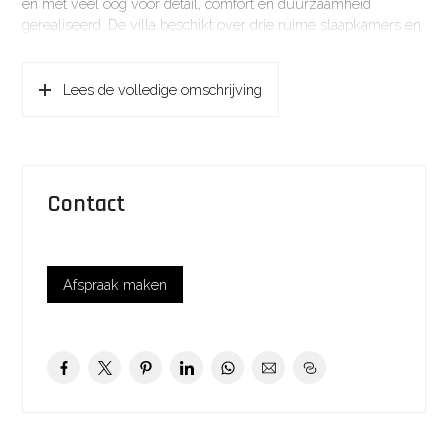
en met veel oog voor detail, comfort en duurzaamheid
gerealiseerd. De villa beschikt over drie ruime slaapkamers en
drie luxe badkamers. Daarnaast bevindt zich op het erf een
hoogwaardig uitgevoerd guesthouse met garage en diverse
gebruiksmogelijkheden.
Lees de volledige omschrijving
Voor (hobbymatige) paardenliefhebbers is dit een droomlocatie.
Het perceel beschikt over een professionele buitenrijbaan, vier
paardenstallen en voldoende eigen grasland voor het houden
van meerdere paarden aan huis. Vanuit de woning en tuin
geniet u van een prachtig vrij uitzicht over de omliggende
Contact
weilanden en het open polderlandschap.
De combinatie van een hoogwaardige afwerking, uitstekende
paardenfaciliteiten, een royaal perceel en een unieke landelijke
ligging maakt dit een zeldzaam aanbod binnen het exclusieve
Afspraak maken
woonsegment.
KENMERKEN
Bouwjaar: 2018
Bouwwijze: traditioneel gebouwd en pannengedekt
Woonoppervlakte – woning – : ca. 280 m²
Woonoppervlakte – guesthouse – : ca. 35 m²
Overige inpandige ruimte – guesthouse – : ca. 51 m²