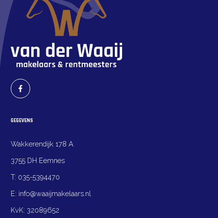
het buitenleven.
Kortom, een complete paardenaccommodatie, waar
paardenwelzijn voorop staat.
GEGEVENS
Wakkerendijk 178 A
3755 DH Eemnes
T:
035-5394470
E:
info@waaijmakelaars.nl
KvK:
32089652