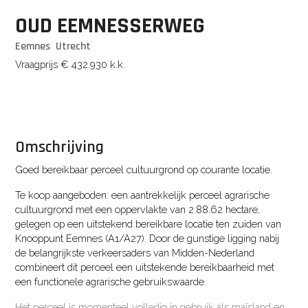
OUD EEMNESSERWEG
Eemnes
Utrecht
Vraagprijs
€ 432.930
k.k.
Omschrijving
Goed bereikbaar perceel cultuurgrond op courante locatie.
Te koop aangeboden: een aantrekkelijk perceel agrarische
cultuurgrond met een oppervlakte van 2.88.62 hectare,
gelegen op een uitstekend bereikbare locatie ten zuiden van
Knooppunt Eemnes (A1/A27). Door de gunstige ligging nabij
de belangrijkste verkeersaders van Midden-Nederland
combineert dit perceel een uitstekende bereikbaarheid met
een functionele agrarische gebruikswaarde.
Het perceel is momenteel volledig in gebruik als maïsland en