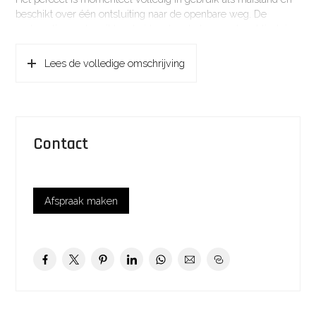
beschikt over één ontsluiting naar de openbare weg. De
verkaveling en bereikbaarheid maken het perceel praktisch in
gebruik voor agrarische doeleinden.
Lees de volledige omschrijving
De bodem bestaat uit leemarme en zwak lemige
fijnzandgronden, een goed bewerkbare grondsoort die veel
voorkomt in de regio. Het maaiveld bevindt zich op circa 1,75
meter boven NAP.
Contact
De waterhuishouding is goed te noemen. Langs de kadastrale
grenzen zijn sloten aanwezig die zorgen voor een adequate
afwatering van het perceel en bijdragen aan een goede
gebruikskwaliteit van de grond.
Afspraak maken
De omgeving wordt gekenmerkt door een afwisseling van
agrarische gronden, agrarische bedrijven,
bedrijfsbestemmingen en verkeersinfrastructuur. Aan de
zuidzijde van het perceel bevindt zich een bomenrij die een
natuurlijke perceelafscheiding vormt.
Kadastraal bekend als:
– Eemnes F 1272: groot 2.88.62 m²