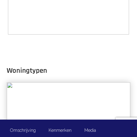
Woningtypen
Omschrijving
Kenmerken
Media
info@waaijmakelaars.nl
035-5394470