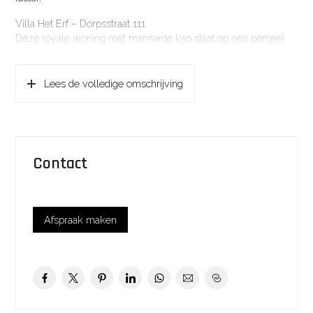
Villa Het Erf – Dorpsstraat 111
Deze royale woning met mansarde kap staat op een perceel
van 445 m² en heeft een gebruiksoppervlak van 205 m². De
begane grond biedt een lichte woonkamer, ruime leefkeuken
en bijkeuken/garage. Op de verdieping bevinden zich drie
Lees de volledige omschrijving
slaapkamers en een badkamer. De woning wordt gebouwd
met oog voor luxe afwerking en kwaliteit. Veel details zijn
bespreekbaar in overleg met de aannemer, waardoor u uw
woning volledig kunt afstemmen op uw wensen.
Contact
Villa De Hoeve – Dorpsstraat 113
Met een elegant zadeldak, een gebruiksoppervlak van 176 m²
en een perceel van 444 m², biedt Villa De Hoeve een moderne
leefomgeving. De begane grond bestaat uit een royale
Afspraak maken
woonkamer met open leefkeuken, tv-/werkkamer en
bijkeuken/garage. Op de verdieping zijn drie slaapkamers en
een moderne badkamer gesitueerd. De achtergevel is volledig
van glas tot aan de nok, waardoor u een prachtig uitzicht op de
tuin heeft en een unieke lichtbeleving ervaart. De woning
wordt gebouwd met hoogwaardige materialen en luxe