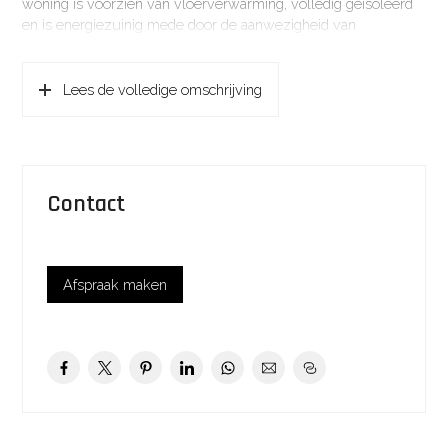
woning is voorzien van vloerverwarming, volledig geïsoleerd
en is energiezuinig mede door de aanwezigheid van
zonnepanelen. De voorzijde van de woning beschikt over een
fraai uitzicht over de singel met charmante bruggetjes.
Lees de volledige omschrijving
De Dopsingel is gelegen in de nieuwbouwwijk ‘Zuidpolder’ in
Eemnes. De Zuidpolder is herkenbaar door haar afwisselende
architectuur en is sfeervol opgezet. Dit creëert een gevarieerd
beeld dat past bij het dorpse karakter van Eemnes. De buurt is
zeer kindvriendelijk met veel speeltuintjes en heeft
Contact
verschillende sportcomplexen in de nabije omgeving, zoals
golf, voetbal, fitness, hockey en tennis. De wijk is op
loopafstand van het centrum van Eemnes en is enorm populair
bij nagenoeg iedere leeftijdsgroep vanwege de rustige, veilige
Afspraak maken
opzet, de centrale ligging én zeer goede ontsluiting ten
opzichte van Het Gooi met heide en bossen, Utrecht en
Amsterdam.
Eemnes, centraal gelegen in Nederland, aan de rand van ’t
Gooi, biedt een rustige en kindvriendelijke woonomgeving met
een dorpse sfeer. Er zijn diverse scholen en
sportvoorzieningen. Ook voor uw boodschappen hoeft u