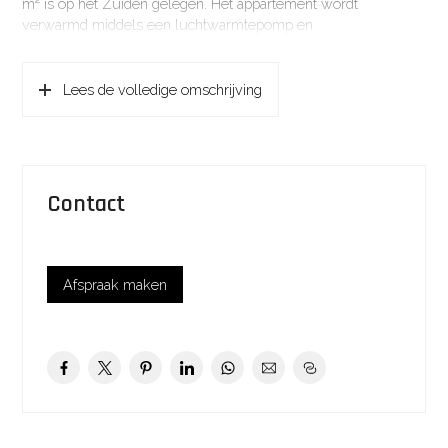
m² is op het Zuiden gelegen. Het appartement wordt
verwarmd middels een luchtwarmtepomp en
vloerverwarming.
De Hilt is een nieuwe woonwijk, gelegen in een bestaande
Lees de volledige omschrijving
wijk in Eemnes. Een prachtige groene omgeving, waar
voorheen multifunctioneel centrum De Hilt gelegen was. In
deze nieuwbouwwijk is voor iedere doelgroep een passende
woning te vinden. Jong en oud zijn hier met elkaar verbonden.
Daarnaast ligt het winkelcentrum ‘De Minnehof’ op loopafstand.
Contact
Eemnes ligt zeer centraal tussen Amsterdam, Utrecht en
Amersfoort. Het appartementencomplex is zeer goed
bereikbaar via de A27 en A1. De bushalte is op loopafstand,
Afspraak maken
waardoor het Centraal Station van Hilversum (Internationale
School) binnen 30 minuten bereikbaar is.
KENMERKEN
Bouwjaar: 2023/2024
Bouwwijze: traditioneel gebouwd en volledig geïsoleerd
Woonoppervlakte: ca. 75 m²
Overige inpandige ruimte: ca. 5 m²