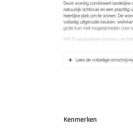
Deze woning combineert landelijke 
natuurlijk lichtinval en een prachti
heerlijke plek om te wonen. De won
volledig uitgeruste keuken, werkka
grote tuin met mogelijkheden voor o
Met 6 naastgelegen loodsen van totaa
werkruimte in overvloed. Of u nu ee
hobbyist met grote projecten of sim
loodsen bieden talloze mogelijkheden
Lees de volledige omschrijvin
logistiek, uiteraard passend binnen 
voorzien van zeer ruime parkeervoo
Deze unieke kans mag u niet misse
informatie of een bezichtiging en 
kunnen worden.
Naarden is een vestingstad en is éé
onderdeel van de Hollandse Waterlin
eeuwenoude vestingstadje hangt dan o
Kenmerken
historische gebouwen. Natuurliefhe
Naardermeer, het Naarderbos of een