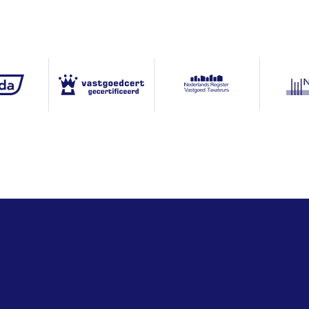
22160 m²
Volle eigendom
NDN00-H-500
Geheel perceel
Tuin rondom
Vrijstaand hout
10 auto's