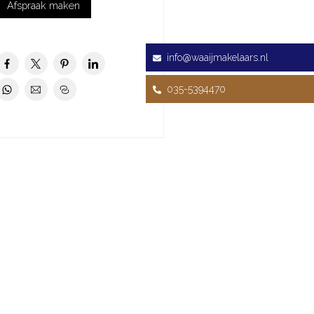
Afspraak maken
info@waaijmakelaars.nl
035-5394470