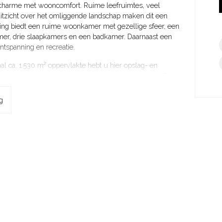
charme met wooncomfort. Ruime leefruimtes, veel
g uitzicht over het omliggende landschap maken dit een
ing biedt een ruime woonkamer met gezellige sfeer, een
mer, drie slaapkamers en een badkamer. Daarnaast een
ntspanning en recreatie.
l ca. 1.530 m² oppervlakte hebt u hier opslag- en
n ondernemer bent die ruimte zoekt voor uw bedrijf, een
pelweg behoefte hebt aan extra opslagruimte, deze
. De loodsen zijn ideaal voor opslag, productie of
g
de bestemming. De locatie is goed bereikbaar en is
rzieningen.
n! Neem vandaag nog contact met ons op voor meer
ontdek hoe uw woon- en werkdromen hier werkelijkheid
n van de best bewaarde vestingsteden van Nederland. Als
ies heeft Naarden de status ‘Unesco Werelderfgoed’. Dit
ok aan elkaar van de pittoreske straatjes en staat vol
bbers worden blij van het beschermde natuurgebied
 wandeling over de mooie vestingwallen.