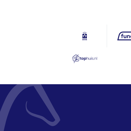
Oppervlakte
Eigendomssituatie
Perceel
Omvang
Buitenruimte
Tuin
Schuur/berging
Garage
Capaciteit
Parkeergelegenheid