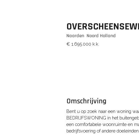
OVERSCHEENSEW
Naarden
Noord Holland
€ 1.695.000
k.k.
Omschrijving
Bent u op zoek naar een woning w
BEDRIJFSWONING in het buitengebied
een comfortabele woonruimte en maa
bedrijfsvoering of andere doeleinden