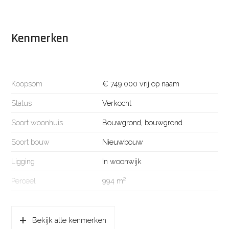
Kenmerken
Koopsom
€ 749.000 vrij op naam
Status
Verkocht
Soort woonhuis
Bouwgrond, bouwgrond
Soort bouw
Nieuwbouw
Ligging
In woonwijk
Perceel
994 m²
Kadastrale gegevens
Bekijk alle kenmerken
Perceelnaam
Eemnes L 1370