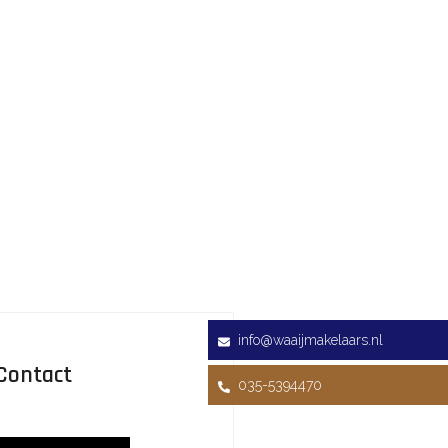
info@waaijmakelaars.nl
Contact
035-5394470