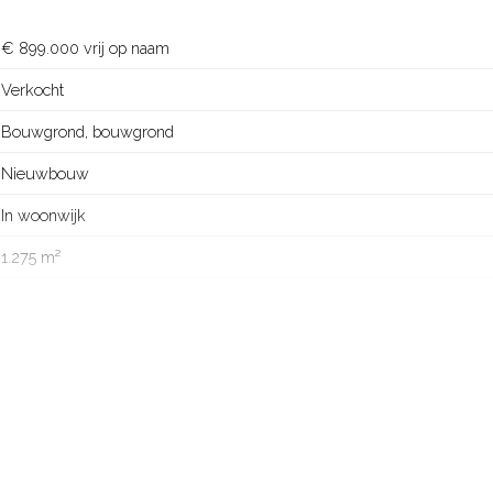
€ 899.000 vrij op naam
Verkocht
Bouwgrond, bouwgrond
Nieuwbouw
In woonwijk
1.275 m²
Eemnes L 1370
1275 m²
Volle eigendom
ENS00-L-1370