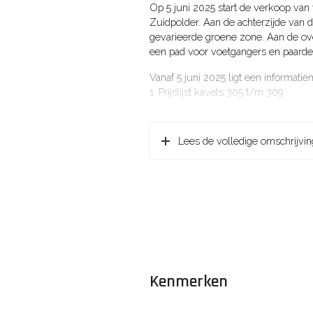
Op 5 juni 2025 start de verkoop van v
Zuidpolder. Aan de achterzijde van d
gevarieerde groene zone. Aan de ove
een pad voor voetgangers en paarden
Vanaf 5 juni 2025 ligt een informatie
1. Prijslijst kavels 305 t/m 309
2. Inschrijfformulier
3. Inschrijfprocedure
4. Overzichtskaart
Lees de volledige omschrijvin
5. Kavelpaspoort
6. Kavelbrochure
Voor een goede indruk kunt u natuurl
donderdag 5 juni staat op elk kavel 
Inschrijven en toewijzing
De inschrijftermijn start op 5 juni a.
volgt de toewijzing van de kavels. Z
notaris de kavels toe middels een lot
Kenmerken