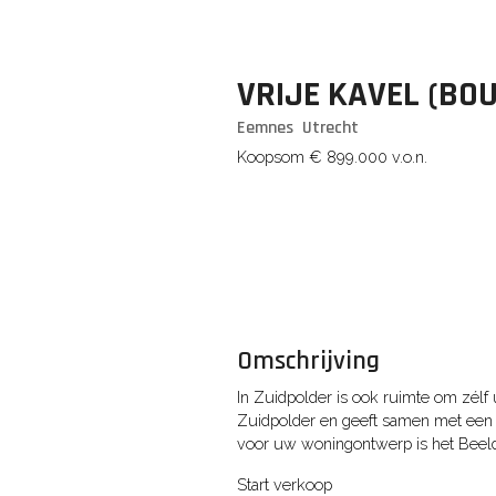
VRIJE KAVEL
(BO
Eemnes
Utrecht
Koopsom
€ 899.000
v.o.n.
Omschrijving
In Zuidpolder is ook ruimte om zélf
Zuidpolder en geeft samen met een
voor uw woningontwerp is het Beeld
Start verkoop