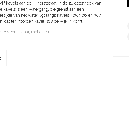
ijf kavels aan de Hilhorststraat, in de zuidoosthoek van
e kavels is een watergang, die grenst aan een
rzijde van het water ligt langs kavels 305, 306 en 307
, dat ten noorden kavel 308 de wijk in komt.
map voor u klaar, met daarin:
g
ijk het beste zelf even kijken in Zuidpolder! Vanaf
een informatiebord.
s. en sluit op 26 juni 2025 om 12.00 uur. Op 27 juni a.s.
ijn er meerdere inschrijvingen op een kavel, dan wijst de
ing.