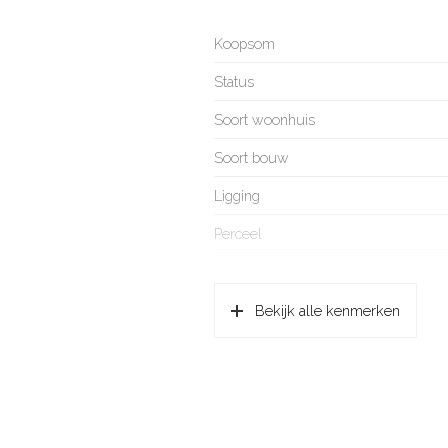
Koopsom
Status
Soort woonhuis
Soort bouw
Ligging
Perceel
Kadastrale gegevens
Bekijk alle kenmerken
Perceelnaam
Oppervlakte
Eigendomssituatie
Perceel