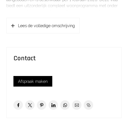
biedt een uitzonderlijk compleet woonprogramma met onder
meer vier slaapkamers, twee badkamers, een royale
woon-/eetkamer, een woonkeuken met eetgedeelte, een
werkruimte en een multifunctionele kamer met eigen opgang
Lees de volledige omschrijving
(ideaal als au-pairverblijf, kantoor of extra slaapkamer).
Daarnaast beschikt de woning over een stahoogte kelder,
bijkeuken en volop bergruimte. Dit alles maakt de woning
uitermate geschikt voor gezinnen, thuiswerkers of expats die
comfort en ruimte zoeken.
Contact
De woning is gelegen in een rustige en kindvriendelijke
woonomgeving in Eemnes, direct grenzend aan Laren,
Blaricum en Huizen. Vanuit de woning loopt u zo de
Afspraak maken
Eemnesser polder in. Het centrum van Laren is binnen circa 8
minuten bereikbaar en de uitvalswegen A1 en A27 liggen op
korte afstand.
Eemnes beschikt over diverse voorzieningen zoals winkels,
horeca, scholen, sportfaciliteiten en havens. Winkelcentrum De
Minnehof ligt op loopafstand en nabij bevindt zich een
busstation met uitstekende verbindingen richting Hilversum,
Amsterdam, Utrecht, Amersfoort en Almere.