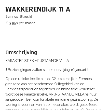
WAKKERENDIJK
11
A
Eemnes
Utrecht
€ 3.950
per maand
Omschrijving
KARAKTERISTIEK VRIJSTAANDE VILLA
!! Bezichtigingen zullen starten op vrijdag 16 januari !!
Op een unieke locatie aan de Wakkerendijk in Eemnes,
grenzend aan het beschermde Stiltegebied van de
Eemnesserpolder en tegenover de historische Kerkstraat,
wordt deze karakteristieke, VRIJ-STAANDE VILLA te huur
aangeboden. Een comfortabele en ruime gezinswoning. De
woning is voorzien van 3 zonnepanelen, wordt gestoffeerd
aangeboden en is beschikbaar per 1 februari 2026. Deze villa