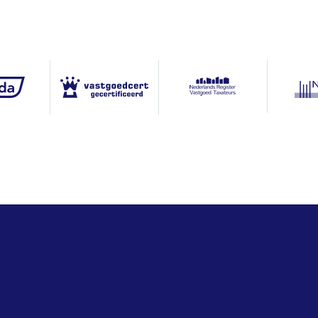
de afwerking, het bijgebouw, de tuin en de ligging vormen
er woont u in luxe, comfort en volledige privacy, met
Achtertuin
er en directe toegang tot het strand.
zich moeilijk volledig vangen in woorden of beelden. Wij
Vrijstaand hout
onderlijke woonproduct met eigen ogen te komen ervaren.
1 auto
Op eigen terrein