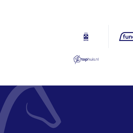
Een uitzonderlijk woonproduct
Buitenruimte
Deze woning is uniek in zijn soort: 
samen een exclusief totaalpakket. Hi
Tuin
panoramisch uitzicht over het Gooime
Deze woning en het bijgebouw laten 
Schuur/berging
nodigen u van harte uit om dit uitz
Garage
Capaciteit
Parkeergelegenheid
Soort parkeergelegenheid