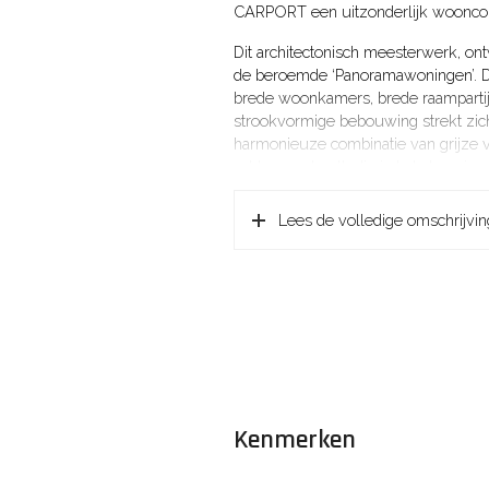
CARPORT een uitzonderlijk wooncom
Dit architectonisch meesterwerk, ont
de beroemde ‘Panoramawoningen’. De
brede woonkamers, brede raampartije
strookvormige bebouwing strekt zich
harmonieuze combinatie van grijze v
achtergevel volledig in baksteen is u
Architectuurboek Nederland.
Lees de volledige omschrijvin
Huizen is een geliefde woonplaats in 
rust en voorzieningen samenkomt. Oo
Huizen zich ontwikkeld tot een mod
hoog voorzieningenniveau. De liggin
natuurgebieden maken het een ideale
ontspanning.
De gemeente beschikt over een uitg
horecagelegenheden, sportvoorziening
omliggende plaatsen zoals Blaricum
Kenmerken
gunstige ligging ten opzichte van d
uitstekend bereikbaar.