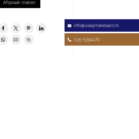
Afspraak maken
info@waaijmakelaars.nl
035-5394470