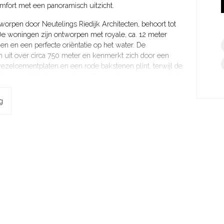
fort met een panoramisch uitzicht.
worpen door Neutelings Riedijk Architecten, behoort tot
 woningen zijn ontworpen met royale, ca. 12 meter
n en een perfecte oriëntatie op het water. De
 uit over circa 750 meter en kenmerkt zich door een
ezelcementplaten en een rode bakstenen plint, terwijl de
itgevoerd. Niet voor niets is dit project opgenomen in het
g
het hart van ’t Gooi, waar het beste van natuur, water,
it ontstaan als vissersdorp aan de Zuiderzee, heeft
erne, groene en zeer prettige woonomgeving met een
g aan het Gooimeer en de nabijheid van uitgestrekte
 plek voor liefhebbers van buitenleven, watersport en
ebreid aanbod aan winkels, gezellige
en, scholen en zorgfaciliteiten. Daarnaast zijn
, Laren, Naarden en Bussum snel bereikbaar. Dankzij de
e A1 en A27 zijn ook Amsterdam, Utrecht en Almere