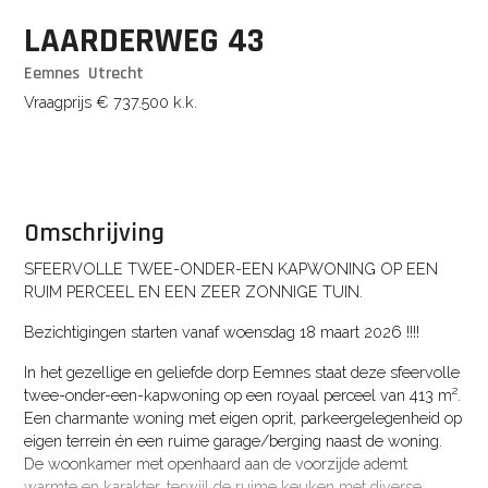
LAARDERWEG
43
Eemnes
Utrecht
Vraagprijs
€ 737.500
k.k.
Omschrijving
SFEERVOLLE TWEE-ONDER-EEN KAPWONING OP EEN
RUIM PERCEEL EN EEN ZEER ZONNIGE TUIN.
Bezichtigingen starten vanaf woensdag 18 maart 2026 !!!!
In het gezellige en geliefde dorp Eemnes staat deze sfeervolle
twee-onder-een-kapwoning op een royaal perceel van 413 m².
Een charmante woning met eigen oprit, parkeergelegenheid op
eigen terrein én een ruime garage/berging naast de woning.
De woonkamer met openhaard aan de voorzijde ademt
warmte en karakter, terwijl de ruime keuken met diverse