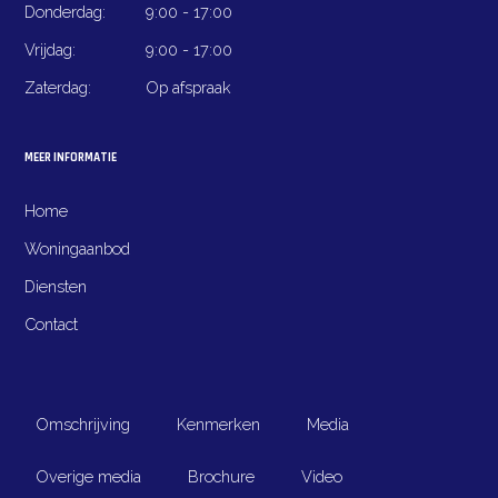
Donderdag:
9:00 - 17:00
Vrijdag:
9:00 - 17:00
Zaterdag:
Op afspraak
MEER INFORMATIE
Home
Woningaanbod
Diensten
Contact
Omschrijving
Kenmerken
Media
Powered by
Goes & Roos
.
Alle rechten voorbehouden
. |
Privacyverklaring
|
Sitemap
Overige media
Brochure
Video
info@waaijmakelaars.nl
035-5394470