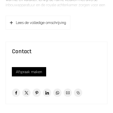
inbouwapparatuur en de royale achterkamer zorgen voor een
prettige en veelzijdige leefruimte. De royale slaapkamer,
moderne badkamer en een praktische thuiswerkplek op de
verdieping is de indeling flexibel en geschikt voor
Lees de volledige omschrijving
uiteenlopende woonwensen.
De achtertuin biedt een fijne plek om in alle rust en privacy van
het buitenleven te genieten. De naastgelegen ruime
garage/berging maakt het geheel compleet en biedt volop
Contact
mogelijkheden voor opslag, hobby of het stallen van een auto.
De locatie van de woning is uitstekend, centraal in Eemnes,
nabij winkelvoorzieningen. Er is voldoende
parkeergelegenheid op eigen terrein.
Afspraak maken
Diverse voorzieningen zoals scholen en winkels zijn op
loopafstand van de woning gelegen. Op fietsafstand liggen de
dorpen Laren en Blaricum. Tevens zijn de uitvalswegen naar
Amsterdam, Amersfoort en Utrecht binnen handbereik.
INDELING
BEGANE GROND